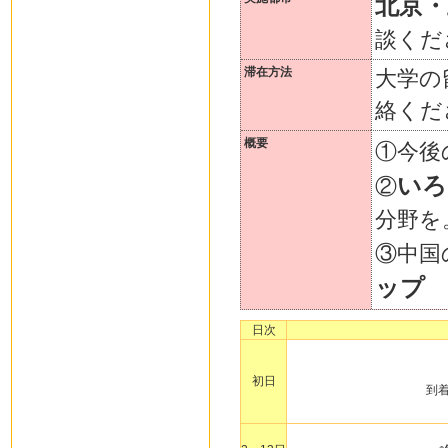
北京・
談くだ
滞在方法
大学の
絡くだ
概要
①今後
いろ
②
分野を
③中国
ップ
日次
初日
到