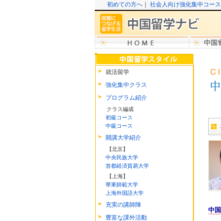
初めての方へ
｜
社会人向け強化集中コース
就活留学
強化集中クラス
プログラム紹介
クラス編成
初級コース
中級コース
開講大学紹介
【北京】
中央民族大学
首都経済貿易大学
【上海】
華東師範大学
上海外国語大学
充実の講師陣
中国
豊富な課外活動