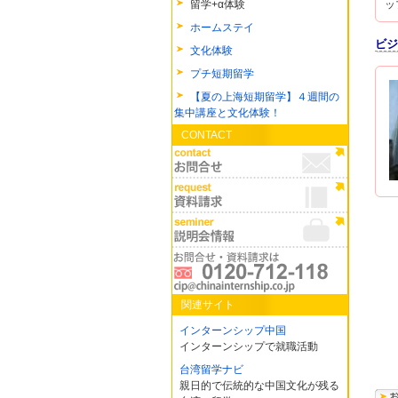
留学+α体験
ッ
ホームステイ
ビジ
文化体験
プチ短期留学
【夏の上海短期留学】４週間の
集中講座と文化体験！
CONTACT
関連サイト
インターンシップ中国
インターンシップで就職活動
台湾留学ナビ
親日的で伝統的な中国文化が残る