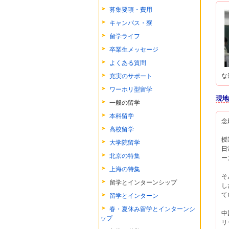
募集要項・費用
キャンパス・寮
留学ライフ
卒業生メッセージ
よくある質問
な
充実のサポート
ワーホリ型留学
現地
一般の留学
本科留学
念
高校留学
授
大学院留学
日
北京の特集
ー
上海の特集
そ
留学とインターンシップ
し
て
留学とインターン
春・夏休み留学とインターンシ
中
ップ
リ