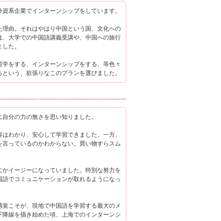
外資系企業でインターンシップをしています。
た理由。それはやはり中国という国、文化への
は、大学での中国語講義受講や、中国への旅行
ました。
留学をする、インターンシップをする、等色々
るという、欲張りなこのプランを選びました。
に自分の力の無さを思い知りました。
容はわかり、安心して学習できました。一方、
を言っているのかわからない。買い物すらスム
にかイージーになっていました。特別な努力を
国語でコミュニケーションが取れるようになっ
感覚こそが、現地で中国語を学習する最大のメ
下降線を描き始めた頃、上海でのインターンシ