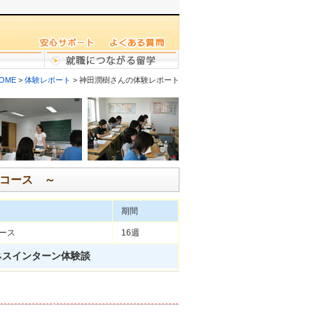
OME
>
体験レポート
> 神田潤樹さんの体験レポート
コース ～
期間
コース
16週
ネスインターン体験談