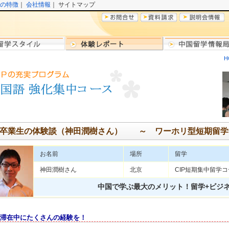
の特徴
｜
会社情報
｜ サイトマップ
H
卒業生の体験談（神田潤樹さん） ～ ワーホリ型短期留学
お名前
場所
留学
神田潤樹さん
北京
CIP短期集中留学
中国で学ぶ最大のメリット！留学+ビジ
滞在中にたくさんの経験を！