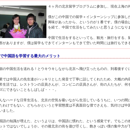
４ヶ月の北京留学プログラムに参加し、現在上海の
僕がこの中国での留学＋インターンシップに参加し
興味があったから、というのが１番です。僕の場合
を経て、中国で生活をしてみたいと思うようになり
中国で生活をするといっても、観光・旅行をする、
形がありますが、僕は留学もできてインターンもできて空いた時間には旅行もでき
で中国語を学習する最大のメリット
願の中国生活を送れる！とウキウキしながら北京へ飛び立ったものの、到着後すぐ
業では中国人の先生達がハッキリとした発音で丁寧に話してくれたため、大概の内
常生活では、レストランの店員さんが、コンビニの店員さんが、街の人たちが、何
ズにできないこともしばしば・・・。
んなハードな日常生活も、北京の空気を吸いながら生活しているうちに、いつの間
たわけでもない。どちらかというと学習態度は不真面目な僕でさえも、気付けば中
いました。
国語の知識が増えた、というよりは、中国語に慣れた、という感覚です。でもこの
ットではないでしょうか。その後北京の街を遊び尽くし、飽きっぽい僕の集中力が