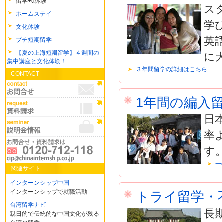
留学+α体験
ス
ホームステイ
学
文化体験
英
プチ短期留学
【夏の上海短期留学】４週間の
に
集中講座と文化体験！
３年間留学の詳細はこちら
CONTACT
1年間の編入
日
率
す
一
関連サイト
インターンシップ中国
インターンシップで就職活動
トライ留学・
台湾留学ナビ
長
親日的で伝統的な中国文化が残る