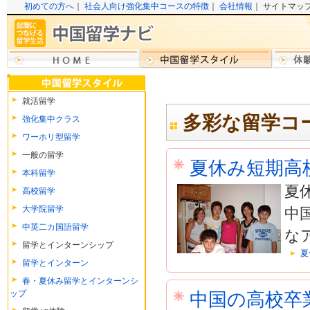
初めての方へ
｜
社会人向け強化集中コースの特徴
｜
会社情報
｜ サイトマッ
就活留学
多彩な留学
強化集中クラス
ワーホリ型留学
一般の留学
夏休み短期高
本科留学
夏
高校留学
大学院留学
中
中英二カ国語留学
な
留学とインターンシップ
夏
留学とインターン
春・夏休み留学とインターンシ
ップ
中国の高校卒