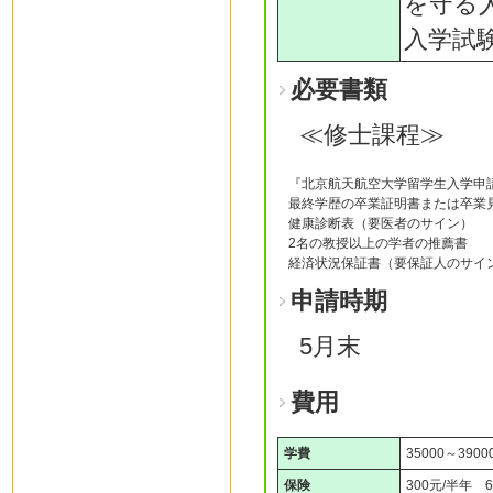
を守る
入学試
必要書類
≪修士課程≫
『北京航天航空大学留学生入学申
最終学歴の卒業証明書または卒業
健康診断表（要医者のサイン）
2名の教授以上の学者の推薦書
経済状況保証書（要保証人のサイ
申請時期
5月末
費用
学費
35000～3900
保険
300元/半年 6