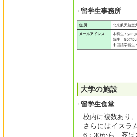
留学生事務所
住 所
北京航天航空
メールアドレス
本科生：yangxu
院生：fso@bua
中国語学習生：xpa
大学の施設
留学生食堂
校内に複数あり
さらにはイスラ
6：30から、夜