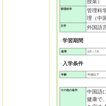
授業）
管理科学
管理科
理（中
文学
外国語
学習期間
春季
3月～7月
入学条件
年齢
40歳以下
その他の条件
中国語
健康で