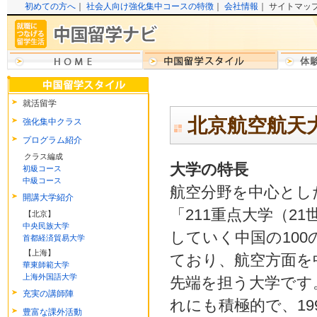
初めての方へ
｜
社会人向け強化集中コースの特徴
｜
会社情報
｜ サイトマッ
就活留学
北京航空航天
強化集中クラス
プログラム紹介
クラス編成
大学の特長
初級コース
中級コース
航空分野を中心とし
開講大学紹介
「211重点大学（2
【北京】
中央民族大学
していく中国の10
首都経済貿易大学
【上海】
ており、航空方面を
華東師範大学
上海外国語大学
先端を担う大学です
充実の講師陣
れにも積極的で、19
豊富な課外活動