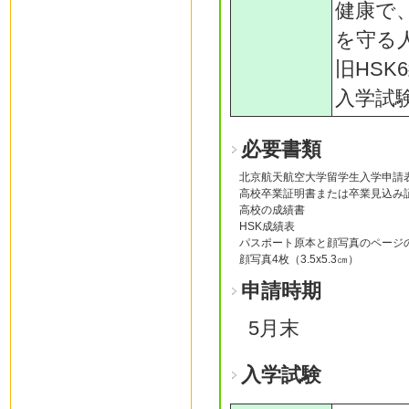
健康で
を守る
旧HSK
入学試
必要書類
北京航天航空大学留学生入学申請
高校卒業証明書または卒業見込み
高校の成績書
HSK成績表
パスポート原本と顔写真のページ
顔写真4枚（3.5x5.3㎝）
申請時期
5月末
入学試験