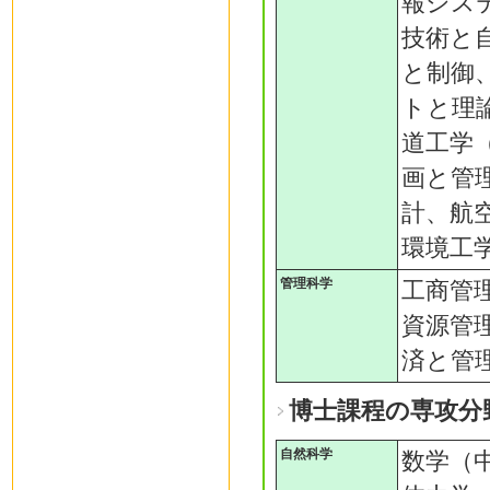
報シス
技術と
と制御
トと理
道工学
画と管
計、航
環境工
管理科学
工商管
資源管
済と管
博士課程の専攻分
自然科学
数学（