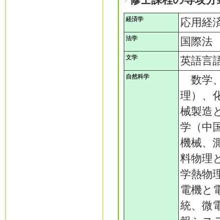
経済学
応用経
法学
国際法
文学
英語言
自然科学
数学、
理）、
械製造
学（中
機械、
料物理
学熱物
電機と
統、微