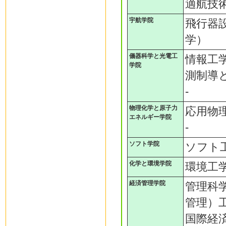
適航技
宇航学院
飛行器
学）
儀器科学と光電工
情報工
学院
測制導
-
物理化学と原子力
応用物
エネルギー学院
-
ソフト学院
ソフト
化学と環境学院
環境工
経済管理学院
管理科
管理）
国際経