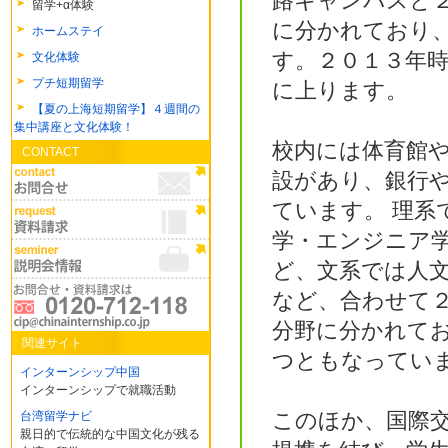
路キャンパスと
留学+α体験
に分かれており
ホームステイ
す。２０１３年
文化体験
プチ短期留学
に上ります。
【夏の上海短期留学】４週間の
集中講座と文化体験！
校内には体育館
CONTACT
設があり、銀行
ています。 理系
学・エンジニア
ど、文系では人
など、合わせて
分野に分かれて
関連サイト
つともなってい
インターンシップ中国
インターンシップで就職活動
このほか、国際
台湾留学ナビ
親日的で伝統的な中国文化が残る