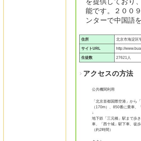
を提供しており
能です。２００
ンターで中国語
住所
北京市海淀区学
サイトURL
http://www.bua
生徒数
27621人
アクセスの方法
公共機関利用
「北京首都国際空港」から「
（170m）、850番に乗車
↓
地下鉄「三元橋」駅まで歩き（
車、「西十城」駅下車、徒歩6
（約2時間）