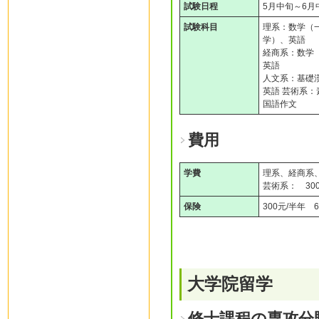
試験日程
5月中旬～6月
試験科目
理系：数学（
学）、英語
経商系：数学
英語
人文系：基礎
英語 芸術系
国語作文
費用
学費
理系、経商系、
芸術系： 300
保険
300元/半年 6
大学院留学
修士課程の専攻分