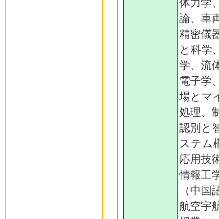
体力学
論、車
精密儀
と科学
学、流
電子学
場とマ
処理、
認別と
ステム
応用技
情報工
（中国
航空宇