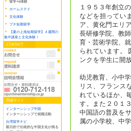
留学+α体験
１９５３年創立
ホームステイ
などを担ってい
文化体験
ア、黄化門エリ
プチ短期留学
【夏の上海短期留学】４週間の
長研修学院、教師
集中講座と文化体験！
育・芸術学院、
CONTACT
られています。 
ンクを学生に開
幼児教育、小中
リス、フランス
れているほか、
関連サイト
す。また２０１
インターンシップ中国
中国語の普及を
インターンシップで就職活動
属の小学校、中
台湾留学ナビ
親日的で伝統的な中国文化が残る