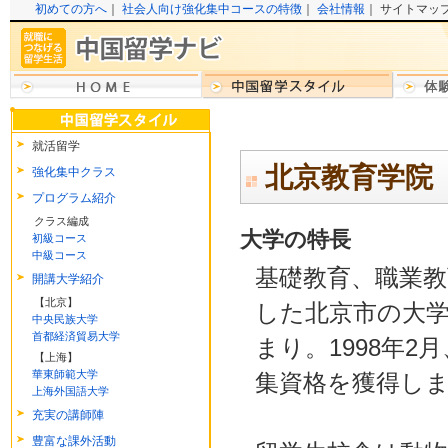
初めての方へ
｜
社会人向け強化集中コースの特徴
｜
会社情報
｜ サイトマッ
就活留学
北京教育学院
強化集中クラス
プログラム紹介
クラス編成
大学の特長
初級コース
中級コース
基礎教育、職業
開講大学紹介
【北京】
した北京市の大学。
中央民族大学
首都経済貿易大学
まり。1998年
【上海】
華東師範大学
集資格を獲得し
上海外国語大学
充実の講師陣
豊富な課外活動