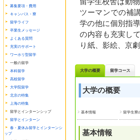
留学生校舎は動
募集要項・費用
ツーマンでの補
キャンパス・寮
学の他に個別指
留学ライフ
卒業生メッセージ
の内容も充実し
よくある質問
り紙、影絵、京
充実のサポート
ワーホリ型留学
一般の留学
大学の概要
留学コース
本科留学
高校留学
大学院留学
大学の概要
北京の特集
上海の特集
留学とインターンシップ
基本情報
留学生寮
留学とインターン
春・夏休み留学とインターンシ
基本情報
ップ