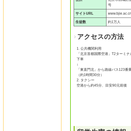
号
サイトURL
www.bjie.ac.cn
生徒数
約1万人
アクセスの方法
1. 公共機関利用
「北京首都国際空港」T2ターミ
下車
↓
「東直門北」から路線バス123番
（約1時間30分）
2. タクシー
空港から約45分、目安90元前後