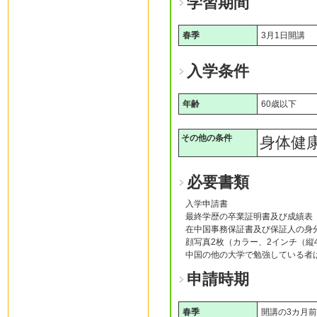
学習期間
春季
3月1日開講
入学条件
年齢
60歳以下
その他の条件
身体健
必要書類
入学申請書
最終学歴の卒業証明書及び成績表
在中国事務保証書及び保証人の身
顔写真2枚（カラー、2インチ（縦4 
中国の他の大学で勉強している者
申請時期
春季
開講の3カ月前