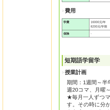
費用
学費
16000元/年
8200元/学期
保険
-
短期語学留学
授業計画
期間：1週間～半
週20コマ、月曜～
★毎月一人ずつ
す。その時に分