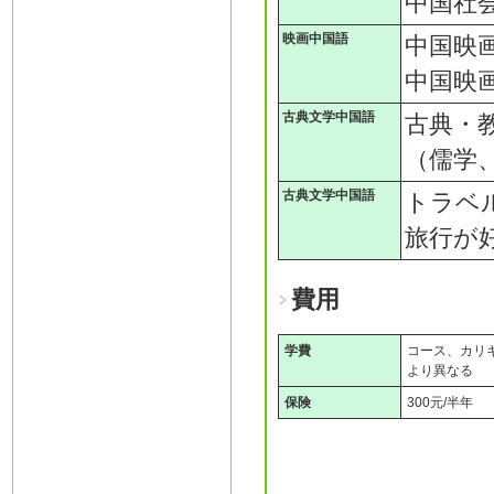
中国社
映画中国語
中国映
中国映
古典文学中国語
古典・
（儒学
古典文学中国語
トラベ
旅行が
費用
学費
コース、カリ
より異なる
保険
300元/半年