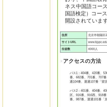
ネス中国語コース
国語検定）コー
開設されていま
住所
北京市朝陽区
サイトURL
www.bjypc.ed
生徒数
4000人
アクセスの方法
バス1：404番、420番、53
番、682番、701番、707
通104番、運通107番「
バス2：401番、404番、40
区、916番、916西、918番
番、987番、運通101番