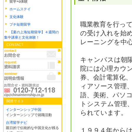
留学+α体験
ホームステイ
文化体験
職業教育を行っ
プチ短期留学
の受け入れを始
【夏の上海短期留学】４週間の
集中講座と文化体験！
レーニングを中
CONTACT
キャンパスは朝
院には心理カウ
券、会計電算化
ィアソース管理
語、美術、パソ
関連サイト
トシステム管理
インターンシップ中国
られています。
インターンシップで就職活動
台湾留学ナビ
親日的で伝統的な中国文化が残る
１９９４年から