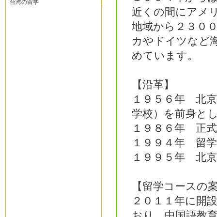
台湾の留学
近くの間にアメ
地域から２３０
カやドイツなど
めています。
【沿革】
１９５６年 北
学校）を前身と
１９８６年 正
１９９４年 留
１９９５年 北
【留学コースの
２０１１年に開
おり、中国語教