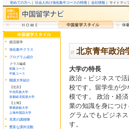
初めての方へ
｜
社会人向け強化集中コースの特徴
｜
会社情報
｜ サイトマッ
就活留学
北京青年政治
強化集中クラス
プログラム紹介
クラス編成
大学の特長
初級コース
中級コース
政治・ビジネスで活
開講大学紹介
校です。留学生が少
【北京】
中央民族大学
模です。 政治・経
首都経済貿易大学
【上海】
業の知識を身につけ
華東師範大学
上海外国語大学
グラムでもビジネス
充実の講師陣
す。
豊富な課外活動