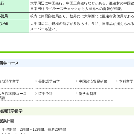
銀行
大学周辺に中国銀行、中国工商銀行などがある。亜遠村の中国
日本円/トラベラーズチェックから人民元への両替が可能。
郵便局
校内に簡易郵便局あり。校外には大学西北に亜遠村郵便局があ
買い物
大学周辺に小規模の商店が多数あり、食品、日用品が揃えられ
スーパーも近い。
留学コース
短期語学留学
長期語学留学
中国経済貿易研修
本科留学
大学院国際コース
留学予科
奨学金制度
英語）
短期語学留学
授業計画
学習期間：2週間～12週間、毎週20時間