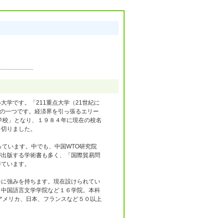
学です。「211重点大学（21世紀に
学の一つです。経済界を引っ張るエリー
学校」となり、１９８４年に現在の校名
を切りました。
っています。中でも、中国WTO研究院
が出版する学術書も多く、「国際貿易問
得ています。
科に強みを持ちます。現在設けられてい
、中国語言文学学院など１６学院。本科
アメリカ、日本、フランスなど５０以上