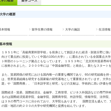
大学の概要
留学コース
大学の概要
基本情報
留学生寮の情報
大学の施設
生活情報
基本情報
１９５１年に「高級商業幹部学校」を前身として創設された経済・財政分野に強い大
向けて重点的に投資していく中国の100の大学）」に選出されている全国重点大
ト幹部のトレーニング拠点ともなっています。 １９５３年に「北京対外貿易専科
に改称されました。２０００年には「中国金融学院」と統合し、新たなスタート
また、貿易関係の研究における国内唯一の重要な機関であり、60の研究組織を持
は、世界貿易組織を研究する国家級の研究基地として重要視されています。大学
題」や「国際商務」、「日本語学習と研究」などの文献は、学術的に高い評価を
国際経済・貿易、国際経済法、金融学、工商管理、ビジネス外国語などの専門学
るのは国際経済貿易学院、金融学院、国際商学院、外語学院、情報学院、法学院
は３９の専門コースに分かれており、大学院もあります。 国際交流も盛んで、
の国・地区の約２００の大学や研究機関と提携を結んでいます。