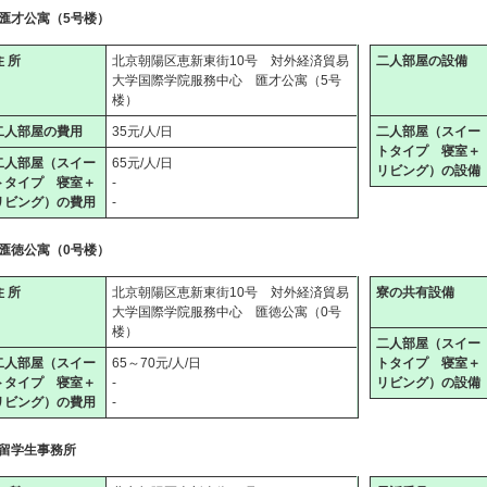
匯才公寓（5号楼）
住 所
北京朝陽区恵新東街10号 対外経済貿易
二人部屋の設備
大学国際学院服務中心 匯才公寓（5号
楼）
二人部屋の費用
35元/人/日
二人部屋（スイー
トタイプ 寝室＋
二人部屋（スイー
65元/人/日
リビング）の設備
トタイプ 寝室＋
-
リビング）の費用
-
匯徳公寓（0号楼）
住 所
北京朝陽区恵新東街10号 対外経済貿易
寮の共有設備
大学国際学院服務中心 匯徳公寓（0号
楼）
二人部屋（スイー
二人部屋（スイー
65～70元/人/日
トタイプ 寝室＋
トタイプ 寝室＋
-
リビング）の設備
リビング）の費用
-
留学生事務所