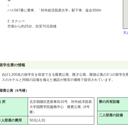
↓
バス567番に乗車、「対外経済貿易大学」駅下車、徒歩350m
2. タクシー
空港から約25分、目安70元前後
大
留学生寮の情報
合計1,200名の留学生を収容できる匯賓公寓、匯才公寓、匯徳公寓の3つの留学生
スのホテルと同様の設備を備えた施設が格安の価格で提供されています。
匯賓公寓（6号楼）
住 所
北京朝陽区恵新東街10号 対外経済貿易
寮の共有設備
大学国際学院服務中心 匯賓公寓（6号
楼）
二人部屋の設備
一人部屋の費用
50元/人/日