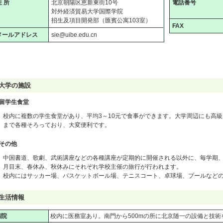
住 所
北京朝陽区恵新東街10号
電話番号
対外経済貿易大学国際学院
招生及項目開発部（匯賓公寓103室）
FAX
メールアドレス
sie@uibe.edu.cn
大学の施設
留学生食堂
校内に複数の学生食堂があり、平均3～10元で食事ができます。大学周辺にも高
まで各種そろっており、大変便利です。
その他
中国書道、歌劇、武術講座などの各種講座が定期的に開催される以外に、毎学期、
月目末、春休み、秋休みにそれぞれ学校主催の旅行が行われます。
校内にはサッカー場、バスケットボール場、テニスコート、卓球場、プールなど
生活情報
病院
校内に医務室あり。南門から500mの所に北京随一の設備と技