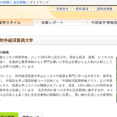
の特徴
｜
会社情報
｜ サイトマップ
対外経済貿易大学
の特長
級ビジネス幹部学校」として1951年に設立され、現在も経済、貿易、ビジネス分
強く、先進的な教育体制のもと専門を磨いた学生は企業からも人気の人材として
な分野で活躍しています。
でいうと、対外経済貿易大学はビジネスや貿易を専門に学べる大学です。留学生
に、中国語を学ぶ漢語研修コース以外にも「中国経済貿易研修クラス」など中国
ジネス・貿易を学ぶコースが開講されています。現在、126ヵ国からの3000名余
留学生が在籍しています。 北京市内の多くの大学が北京西側に集中する中、キャ
スは日本人も多く住む北京北東部の朝陽区に位置し、買い物や生活にも大変便利
。