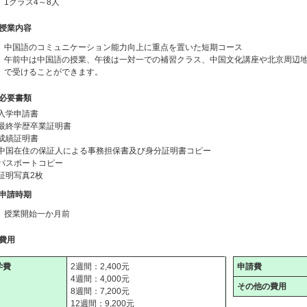
1クラス4～8人
授業内容
中国語のコミュニケーション能力向上に重点を置いた短期コース
午前中は中国語の授業、午後は一対一での補習クラス、中国文化講座や北京周辺
で受けることができます。
必要書類
入学申請書
最終学歴卒業証明書
成績証明書
中国在住の保証人による事務担保書及び身分証明書コピー
パスポートコピー
証明写真2枚
申請時期
授業開始一か月前
費用
学費
2週間：2,400元
申請費
4週間：4,000元
その他の費用
8週間：7,200元
12週間：9,200元