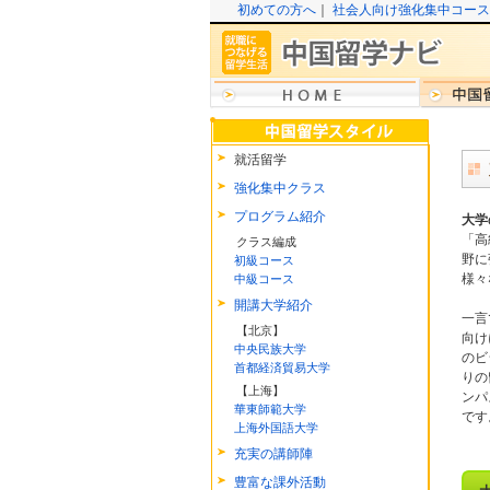
初めての方へ
｜
社会人向け強化集中コース
就活留学
強化集中クラス
プログラム紹介
大学
「高
クラス編成
野に
初級コース
様々
中級コース
開講大学紹介
一言
【北京】
向け
中央民族大学
のビ
首都経済貿易大学
りの
【上海】
ンパ
華東師範大学
です
上海外国語大学
充実の講師陣
豊富な課外活動