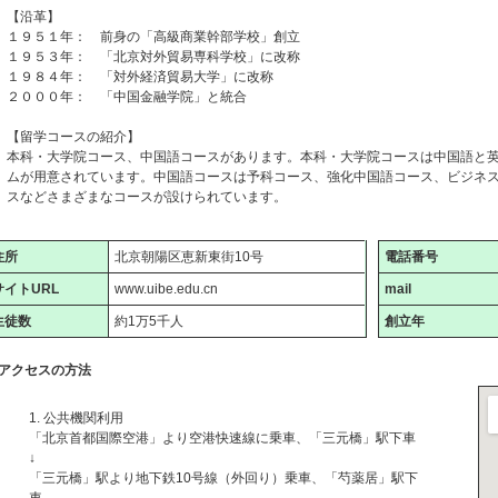
【沿革】
１９５１年： 前身の「高級商業幹部学校」創立
１９５３年： 「北京対外貿易専科学校」に改称
１９８４年： 「対外経済貿易大学」に改称
２０００年： 「中国金融学院」と統合
【留学コースの紹介】
本科・大学院コース、中国語コースがあります。本科・大学院コースは中国語と
ムが用意されています。中国語コースは予科コース、強化中国語コース、ビジネ
スなどさまざまなコースが設けられています。
住所
北京朝陽区恵新東街10号
電話番号
サイトURL
www.uibe.edu.cn
mail
生徒数
約1万5千人
創立年
アクセスの方法
1. 公共機関利用
「北京首都国際空港」より空港快速線に乗車、「三元橋」駅下車
↓
「三元橋」駅より地下鉄10号線（外回り）乗車、「芍薬居」駅下
車