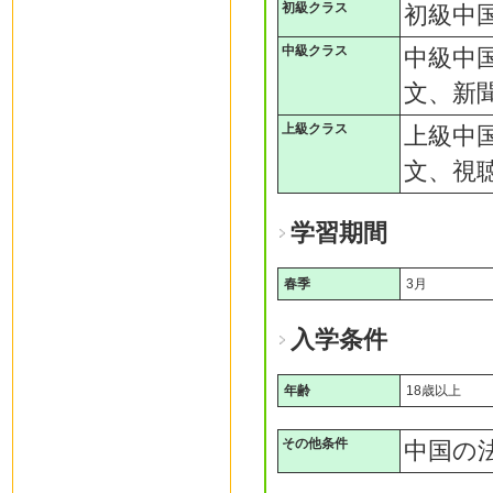
初級クラス
初級中
中級クラス
中級中
文、新
上級クラス
上級中
文、視
学習期間
春季
3月
入学条件
年齢
18歳以上
その他条件
中国の