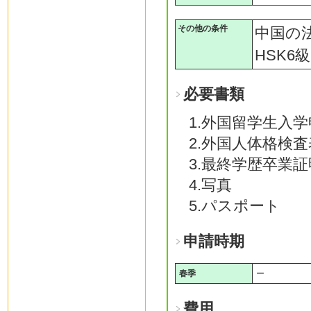
その他の条件
中国の
HSK6
必要書類
1.外国留学生入
2.外国人体格検
3.最終学歴卒業
4.写真
5.パスポート
申請時期
春季
ー
費用