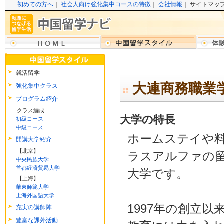
初めての方へ
｜
社会人向け強化集中コースの特徴
｜
会社情報
｜ サイトマッ
就活留学
大連商務職業
強化集中クラス
プログラム紹介
クラス編成
大学の特長
初級コース
中級コース
ホームステイや
開講大学紹介
【北京】
ラスアルファの
中央民族大学
首都経済貿易大学
大学です。
【上海】
華東師範大学
上海外国語大学
1997年の創立
充実の講師陣
豊富な課外活動