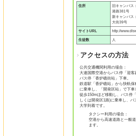
住所
旧キャンパス
港路381号
新キャンパス
大街39号
サイトURL
http://www.dl
生徒数
人
アクセスの方法
公共交通機関利用の場合：
大連国際空港からバス停「迎客
バス停「香炉礁街站」下車。
鉄道駅「香炉礁站」から快軌保税
に乗車し、「開発区站」で下車
徒歩150mほど移動し、バス停
しくは開発区1路)に乗車し、バ
大学到着です。
タクシー利用の場合：
空港から高速道路と一般道
ます。