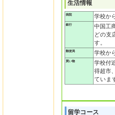
生活情報
病院
学校か
銀行
中国工
どの支
す。
郵便局
学校か
買い物
学校付
得超市
ていま
留学コース