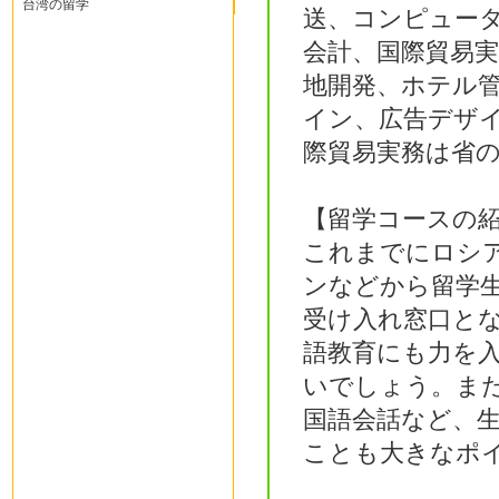
台湾の留学
送、コンピュー
会計、国際貿易
地開発、ホテル
イン、広告デザ
際貿易実務は省
【留学コースの
これまでにロシ
ンなどから留学生
受け入れ窓口と
語教育にも力を
いでしょう。
ま
国語会話など、
ことも大きなポ