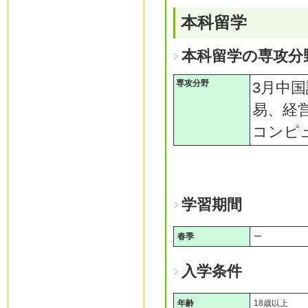
本科留学
本科留学の専攻分
専攻分野
3月中
易、経
コンピ
学習期間
春季
ー
入学条件
年齢
18歳以上