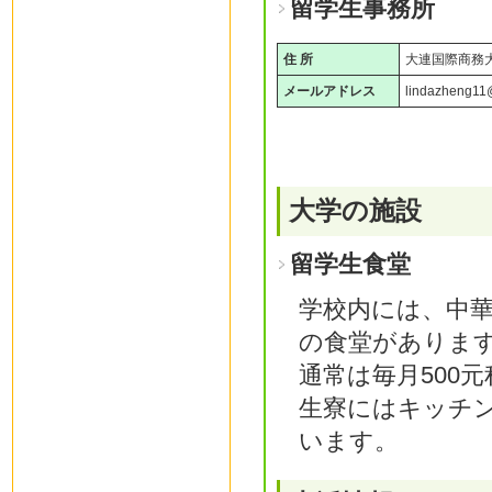
留学生事務所
住 所
大連国際商務
メールアドレス
lindazheng1
大学の施設
留学生食堂
学校内には、中
の食堂がありま
通常は毎月500
生寮にはキッチ
います。