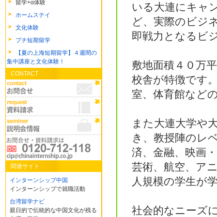
留学+α体験
いる大連にキャ
ホームステイ
ど、実際のビジ
文化体験
即戦力となるビ
プチ短期留学
【夏の上海短期留学】４週間の
集中講座と文化体験！
敷地面積４０万
CONTACT
校舎が特徴です
室、体育館など
また大連大学や
き、教授陣のレ
済、金融、映画
芸術、航空、ア
関連サイト
人規模の学生が
インターンシップ中国
インターンシップで就職活動
台湾留学ナビ
社会的なニーズ
親日的で伝統的な中国文化が残る