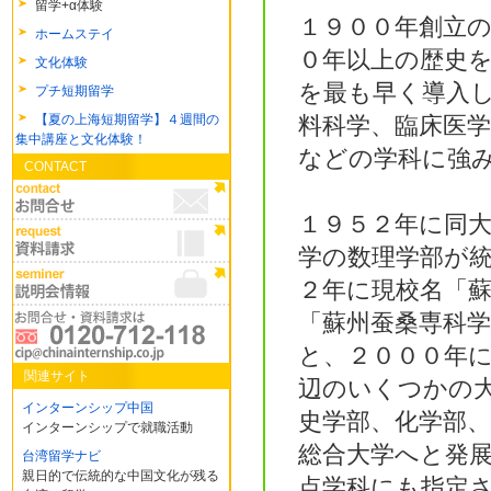
留学+α体験
１９００年創立
ホームステイ
０年以上の歴史
文化体験
を最も早く導入
プチ短期留学
【夏の上海短期留学】４週間の
料科学、臨床医
集中講座と文化体験！
などの学科に強
CONTACT
１９５２年に同
学の数理学部が
２年に現校名「
「蘇州蚕桑専科
と、２０００年
関連サイト
辺のいくつかの
インターンシップ中国
史学部、化学部
インターンシップで就職活動
総合大学へと発
台湾留学ナビ
親日的で伝統的な中国文化が残る
点学科にも指定