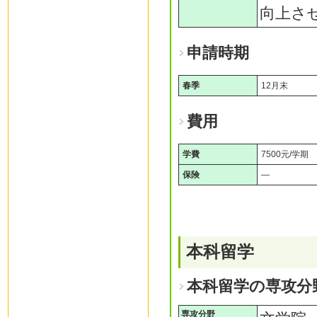
向上さ
申請時期
春季
12月末
費用
学費
7500元/学期
保険
―
本科留学
本科留学の専攻分
専攻分野