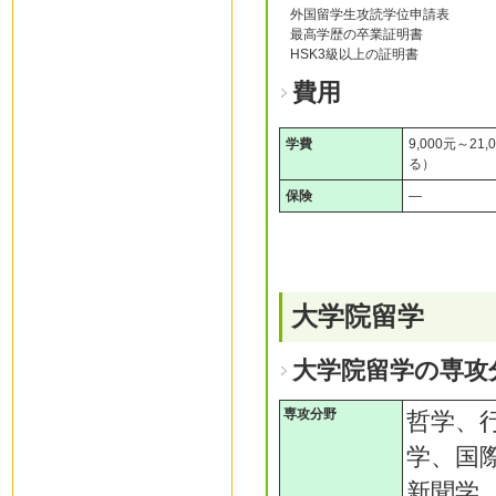
外国留学生攻読学位申請表
最高学歴の卒業証明書
HSK3級以上の証明書
費用
学費
9,000元～2
る）
保険
―
大学院留学
大学院留学の専攻
専攻分野
哲学、
学、国
新聞学