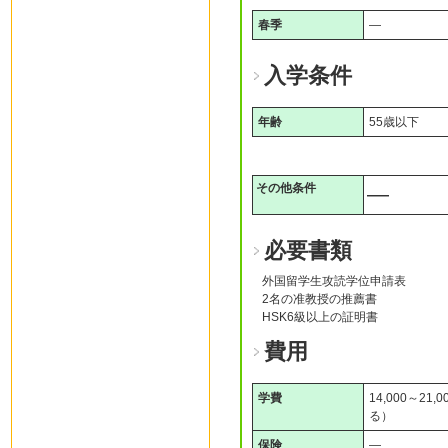
春季
―
入学条件
年齢
55歳以下
その他条件
―
必要書類
外国留学生攻読学位申請表
2名の准教授の推薦書
HSK6級以上の証明書
費用
学費
14,000～2
る）
保険
―