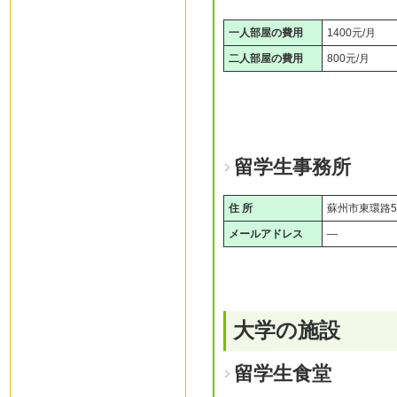
一人部屋の費用
1400元/月
二人部屋の費用
800元/月
留学生事務所
住 所
蘇州市東環路5
メールアドレス
―
大学の施設
留学生食堂