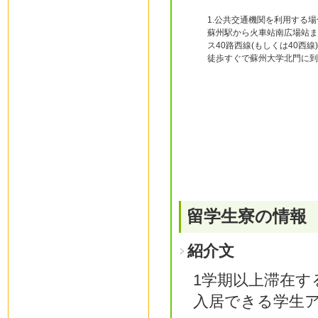
1.公共交通機関を利用する場
蘇州駅から火車站南広場站ま
ス40路西線(もしくは40西
徒歩すぐで蘇州大学北門に到
留学生寮の情報
紹介文
1学期以上滞在す
入居できる学生