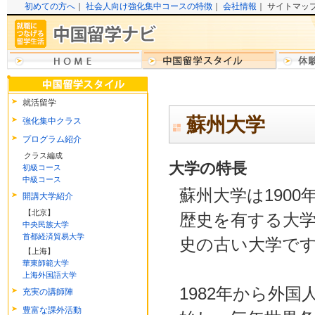
初めての方へ
｜
社会人向け強化集中コースの特徴
｜
会社情報
｜ サイトマッ
就活留学
蘇州大学
強化集中クラス
プログラム紹介
クラス編成
大学の特長
初級コース
中級コース
蘇州大学は1900
開講大学紹介
【北京】
歴史を有する大
中央民族大学
首都経済貿易大学
史の古い大学で
【上海】
華東師範大学
上海外国語大学
1982年から外
充実の講師陣
豊富な課外活動