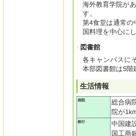
海外教育学院が
す。
第4食堂は通常の
国料理を中心に
図書館
各キャンパスに
本部図書館は5階
生活情報
病院
総合病
院が1
銀行
中国建
国工商