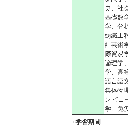
史、社
基礎数
学、分
紡織工
計芸術
際貿易
論理学
学、高
語言語
集体物
ンピュ
学、免
学習期間