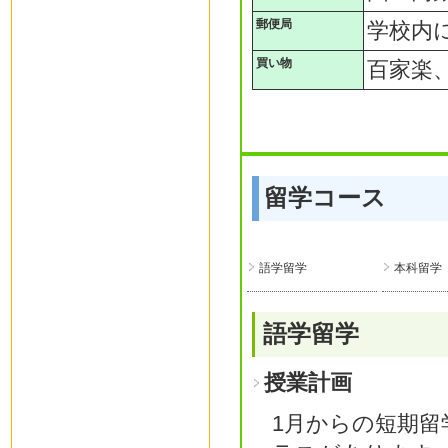
郵便局
学校内
買い物
百家楽
留学コース
語学留学
本科留学
語学留学
授業計画
1月からの短期