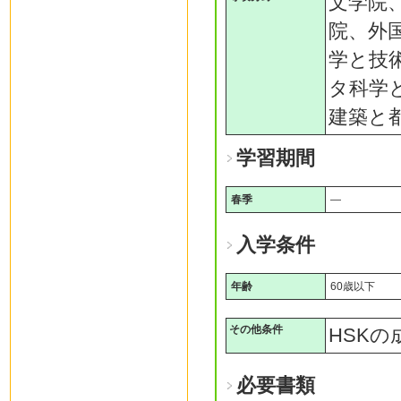
文学院
院、外
学と技
タ科学
建築と
学習期間
春季
―
入学条件
年齢
60歳以下
その他条件
HSK
必要書類