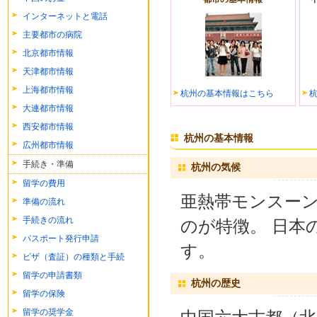
インターネットと電話
主要都市の病院
北京都市情報
天津都市情報
上海都市情報
杭州の基本情報はこちら
大連都市情報
西安都市情報
杭州の基本情報
広州都市情報
手続き・準備
杭州の気候
留学の費用
亜熱帯モンスー
準備の流れ
手続きの流れ
のが特徴。 日本
パスポート発行申請
す。
ビザ（査証）の種類と手続
留学の申請書類
杭州の歴史
留学の保険
留学の奨学金