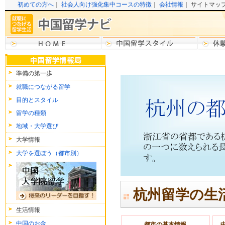
初めての方へ
｜
社会人向け強化集中コースの特徴
｜
会社情報
｜ サイトマッ
準備の第一歩
就職につながる留学
目的とスタイル
留学の種類
地域・大学選び
大学情報
大学を選ぼう（都市別）
杭州留学の生
生活情報
中国のお金
都市の基本情報