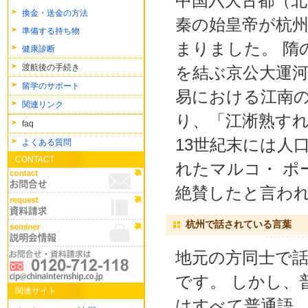
中国六大古都（北
換金・送金の方法
秦の始皇帝が杭
準備する持ち物
まりました。 隋
健康診断
渡航後の手続き
を結ぶ京公大運河
留学のサポート
易における江南の
関連リンク
り、「江淅熟すれ
faq
13世紀末には人
よくある質問
CONTACT
れたマルコ・ ポ
絶賛したと言わ
杭州で話されている言葉
地元の方同士で
です。 しかし、
関連サイト
はすべて普通語